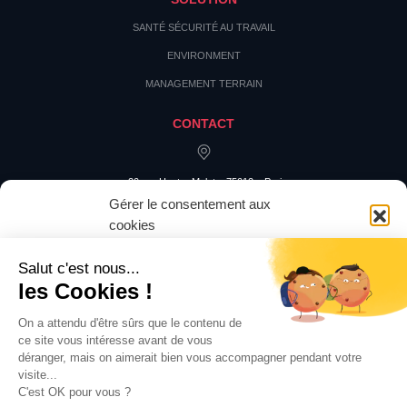
SANTÉ SÉCURITÉ AU TRAVAIL
ENVIRONMENT
MANAGEMENT TERRAIN
CONTACT
20 rue Hector Malot – 75012 – Paris
Gérer le consentement aux
cookies
Pour offrir les meilleures expériences, nous utilisons des technologies
telles que les cookies pour stocker et/ou accéder aux informations des
appareils. Le fait de consentir à ces technologies nous permettra de traiter
des données telles que le comportement de navigation ou les ID uniques
sur ce site. Le fait de ne pas consentir ou de retirer son consentement peut
avoir un effet négatif sur certaines caractéristiques et fonctions.
Accepter