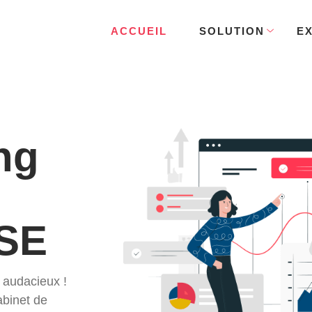
ACCUEIL
SOLUTION
E
ng
HSE
 audacieux !
abinet de