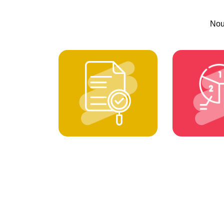
Nou
AUDIT
ETUDES T