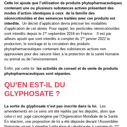
Cette loi ajoute que l’utilisation de produits phytopharmaceutiques
contenant une ou plusieurs substances actives présentant des
modes d’action identiques à ceux de la famille des
néonicotinoïdes et des semences traitées avec ces produits est
interdite.
Un décret d’application devra préciser les modalités
d’application de cet alinéa. Pour rappel, les pesticides néonicotinoïdes
er
sont interdits depuis le 1
septembre 2018 en France. Il est par
er
ailleurs ajouté que sont interdits à compter du 1
janvier 2022 la
production, le stockage et la circulation des produits
phytopharmaceutiques contenant des substances actives non
approuvées pour des raisons liées à la protection de la santé humaine
ou animal ou de l’environnement.
Enfin, par cette loi
les activités de conseil et de vente de produits
phytopharmaceutiques sont séparées.
QU’EN EST-IL DU
GLYPHOSATE ?
La sortie du glyphosate n’est pas inscrite dans la loi.
Les
amendements en ce sens ont été rejetés par les députés, alors que
celui-ci est jugé cancérigène par l’Organisation Mondiale de la Santé.
En réaction, une proposition de loi a été déposée devant l’Assemblée
er
Nationale visant à interdire l’utilisation du glyphosate à compter du 1