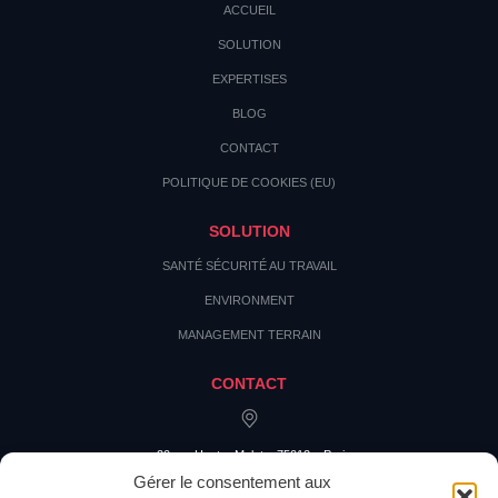
ACCUEIL
SOLUTION
EXPERTISES
BLOG
CONTACT
POLITIQUE DE COOKIES (EU)
SOLUTION
SANTÉ SÉCURITÉ AU TRAVAIL
ENVIRONMENT
MANAGEMENT TERRAIN
CONTACT
20 rue Hector Malot – 75012 – Paris
Gérer le consentement aux