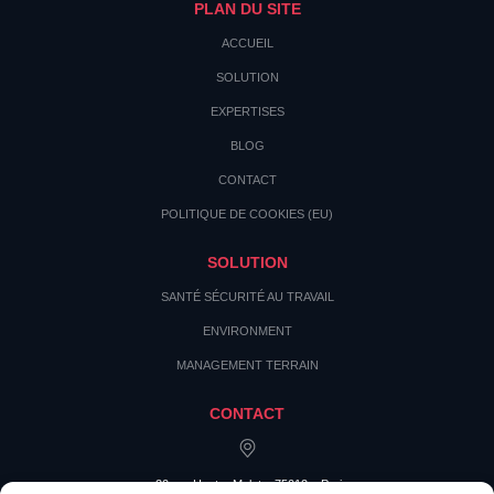
PLAN DU SITE
ACCUEIL
SOLUTION
EXPERTISES
BLOG
CONTACT
POLITIQUE DE COOKIES (EU)
SOLUTION
SANTÉ SÉCURITÉ AU TRAVAIL
ENVIRONMENT
MANAGEMENT TERRAIN
CONTACT
20 rue Hector Malot – 75012 – Paris