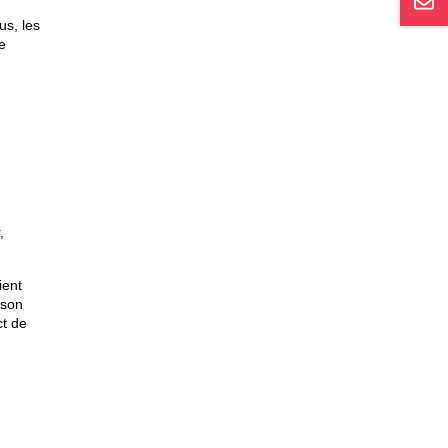
us, les
e
,
vient
 son
ct de