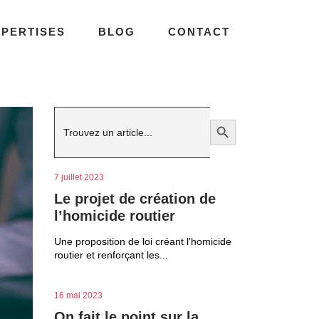
XPERTISES
BLOG
CONTACT
Search
Search Button
for:
7 juillet 2023
Le projet de création de
l’homicide routier
Une proposition de loi créant l'homicide
routier et renforçant les...
16 mai 2023
On fait le point sur la