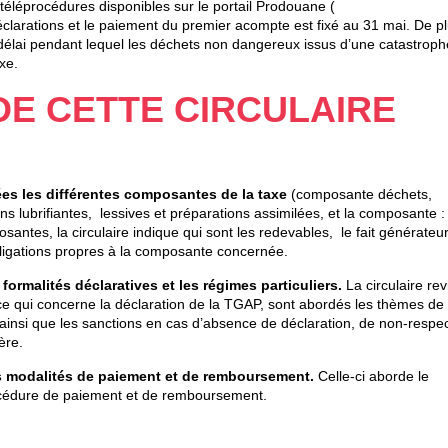
s téléprocédures disponibles sur le portail Prodouane (
éclarations et le paiement du premier acompte est fixé au 31 mai. De pl
e délai pendant lequel les déchets non dangereux issus d’une catastroph
xe.
DE CETTE CIRCULAIRE
es les différentes composantes de la taxe
(composante déchets,
ons lubrifiantes, lessives et préparations assimilées, et la composante :
antes, la circulaire indique qui sont les redevables, le fait générateur
s obligations propres à la composante concernée.
formalités déclaratives et les régimes particuliers.
La circulaire re
ce qui concerne la déclaration de la TGAP, sont abordés les thèmes de
té, ainsi que les sanctions en cas d’absence de déclaration, de non-respe
ère.
 modalités de paiement et de remboursement.
Celle-ci aborde le
océdure de paiement et de remboursement.