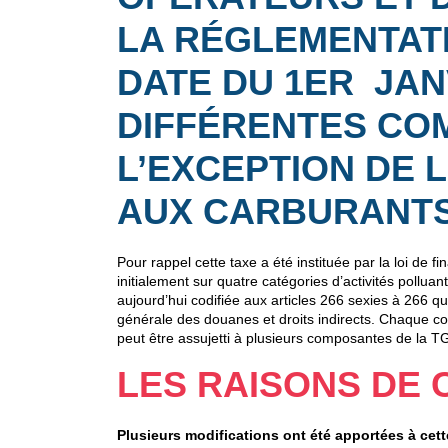
LA RÉGLEMENTATI
DATE DU 1ER JAN
DIFFÉRENTES COM
L’EXCEPTION DE 
AUX CARBURANTS
Pour rappel cette taxe a été instituée par la loi de 
initialement sur quatre catégories d’activités pollu
aujourd’hui codifiée aux articles 266 sexies à 266 q
générale des douanes et droits indirects. Chaque co
peut être assujetti à plusieurs composantes de la T
LES RAISONS DE 
Plusieurs modifications ont été apportées à cet