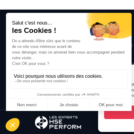
PLAN DU SITE
SOLUTION
ACCUEIL
SANTÉ SÉCURITÉ AU 
SOLUTION
ENVIRONMENT
EXPERTISES
MANAGEMENT TERRA
BLOG
CONTACT
Pour offrir les me
technologies nous 
POLITIQUE DE COOKIES
consentement peut a
(EU)