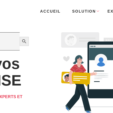
ACCUEIL
SOLUTION
E
Search Button
vos
HSE
XPERTS ET