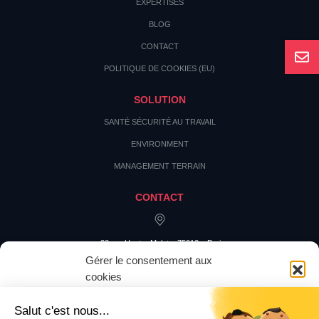
EXPERTISES
BLOG
CONTACT
POLITIQUE DE COOKIES (EU)
SOLUTION
SANTÉ SÉCURITÉ AU TRAVAIL
ENVIRONMENT
MANAGEMENT TERRAIN
CONTACT
20 rue Hector Malot – 75012 – Paris
Gérer le consentement aux
cookies
Pour offrir les meilleures expériences, nous utilisons des technologies
telles que les cookies pour stocker et/ou accéder aux informations des