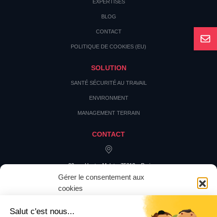
EXPERTISES
BLOG
CONTACT
POLITIQUE DE COOKIES (EU)
SOLUTION
SANTÉ SÉCURITÉ AU TRAVAIL
ENVIRONMENT
MANAGEMENT TERRAIN
CONTACT
20 rue Hector Malot – 75012 – Paris
Gérer le consentement aux
cookies
Pour offrir les meilleures expériences, nous utilisons des technologies
telles que les cookies pour stocker et/ou accéder aux informations des