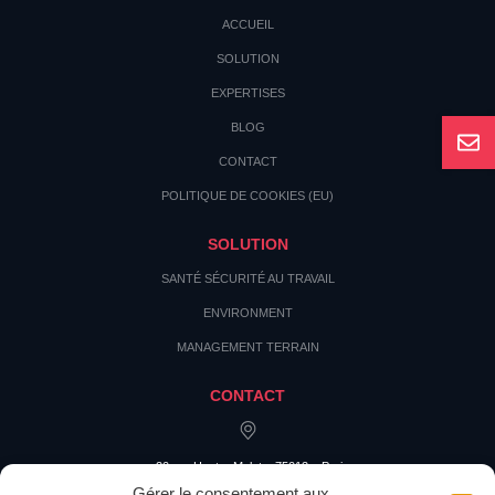
ACCUEIL
SOLUTION
EXPERTISES
BLOG
CONTACT
POLITIQUE DE COOKIES (EU)
SOLUTION
SANTÉ SÉCURITÉ AU TRAVAIL
ENVIRONMENT
MANAGEMENT TERRAIN
CONTACT
20 rue Hector Malot – 75012 – Paris
Gérer le consentement aux