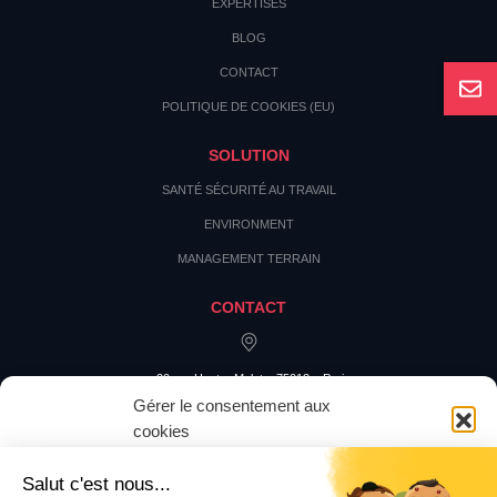
EXPERTISES
BLOG
CONTACT
POLITIQUE DE COOKIES (EU)
SOLUTION
SANTÉ SÉCURITÉ AU TRAVAIL
ENVIRONMENT
MANAGEMENT TERRAIN
CONTACT
20 rue Hector Malot – 75012 – Paris
Gérer le consentement aux
cookies
Pour offrir les meilleures expériences, nous utilisons des technologies
telles que les cookies pour stocker et/ou accéder aux informations des