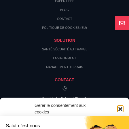
EXPERTISES
BLOG
CONTACT
POLITIQUE DE COOKIES (EU)
SOLUTION
SANTÉ SÉCURITÉ AU TRAVAIL
ENVIRONMENT
MANAGEMENT TERRAIN
CONTACT
20 rue Hector Malot – 75012 – Paris
Gérer le consentement aux
cookies
Pour offrir les meilleures expériences, nous utilisons des technologies
telles que les cookies pour stocker et/ou accéder aux informations des