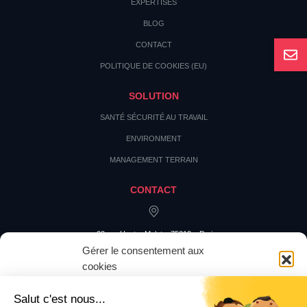
EXPERTISES
BLOG
CONTACT
POLITIQUE DE COOKIES (EU)
SOLUTION
SANTÉ SÉCURITÉ AU TRAVAIL
ENVIRONMENT
MANAGEMENT TERRAIN
CONTACT
20 rue Hector Malot – 75012 – Paris
Gérer le consentement aux
cookies
Pour offrir les meilleures expériences, nous utilisons des technologies
telles que les cookies pour stocker et/ou accéder aux informations des