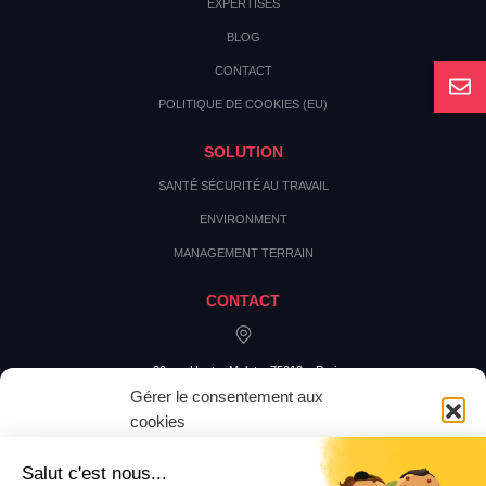
EXPERTISES
BLOG
CONTACT
POLITIQUE DE COOKIES (EU)
SOLUTION
SANTÉ SÉCURITÉ AU TRAVAIL
ENVIRONMENT
MANAGEMENT TERRAIN
CONTACT
20 rue Hector Malot – 75012 – Paris
Gérer le consentement aux
cookies
Pour offrir les meilleures expériences, nous utilisons des technologies
telles que les cookies pour stocker et/ou accéder aux informations des