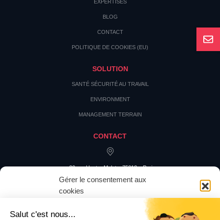
EXPERTISES
BLOG
CONTACT
POLITIQUE DE COOKIES (EU)
SOLUTION
SANTÉ SÉCURITÉ AU TRAVAIL
ENVIRONMENT
MANAGEMENT TERRAIN
CONTACT
20 rue Hector Malot – 75012 – Paris
Gérer le consentement aux
cookies
Pour offrir les meilleures expériences, nous utilisons des technologies
telles que les cookies pour stocker et/ou accéder aux informations des