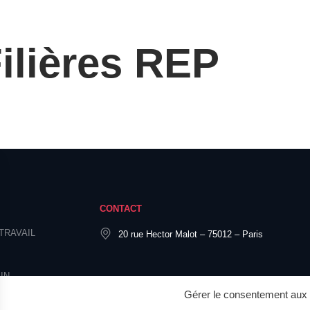
ilières REP
CONTACT
TRAVAIL
20 rue Hector Malot – 75012 – Paris
IN
Gérer le consentement aux