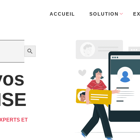
ACCUEIL
SOLUTION
E
Search Button
vos
HSE
XPERTS ET