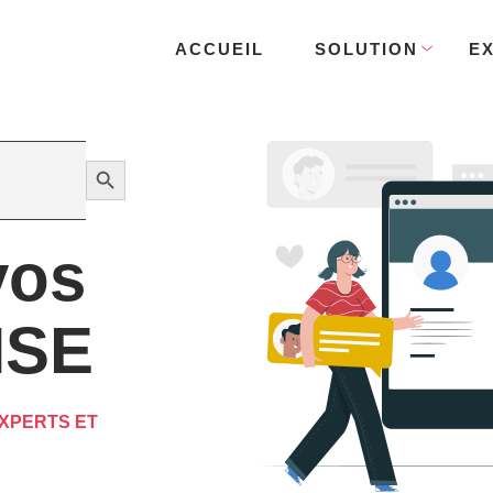
ACCUEIL
SOLUTION
E
Search Button
vos
HSE
XPERTS ET