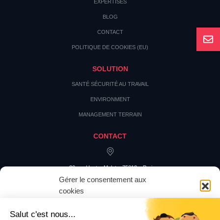
EXPERTISES
BLOG
CONTACT
POLITIQUE DE COOKIES (EU)
SOLUTION
SANTÉ SÉCURITÉ AU TRAVAIL
ENVIRONMENT
MANAGEMENT TERRAIN
CONTACT
20 rue Hector Malot – 75012 – Paris
Gérer le consentement aux
cookies
Pour offrir les meilleures expériences, nous utilisons des technologies
telles que les cookies pour stocker et/ou accéder aux informations des