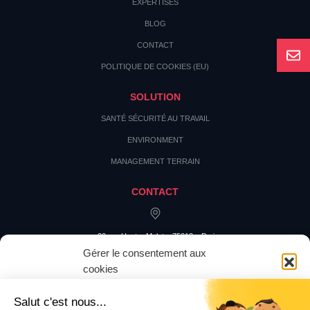
EXPERTISES
BLOG
CONTACT
POLITIQUE DE COOKIES (EU)
SOLUTION
SANTÉ SÉCURITÉ AU TRAVAIL
ENVIRONMENT
MANAGEMENT TERRAIN
CONTACT
20 rue Hector Malot – 75012 – Paris
Gérer le consentement aux
cookies
Pour offrir les meilleures expériences, nous utilisons des technologies
telles que les cookies pour stocker et/ou accéder aux informations des