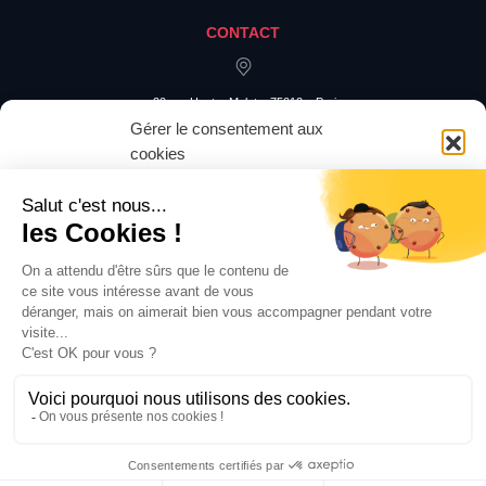
CONTACT
20 rue Hector Malot – 75012 – Paris
Gérer le consentement aux
cookies
Pour offrir les meilleures expériences, nous utilisons des technologies
telles que les cookies pour stocker et/ou accéder aux informations des
appareils. Le fait de consentir à ces technologies nous permettra de traiter
des données telles que le comportement de navigation ou les ID uniques
sur ce site. Le fait de ne pas consentir ou de retirer son consentement peut
avoir un effet négatif sur certaines caractéristiques et fonctions.
Accepter
Refuser
Gérer les préférences
©2023 LES EXPERTS HSE PERFORM