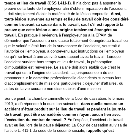
temps et lieu de travail (CSS L411-1).
Il n’a donc pas à apporter la
preuve de la faute de l’employeur afin d’obtenir réparation de l’accident.
Il doit simplement établir la matérialité de la lésion corporelle.
Ainsi,
toute lésion survenue au temps et lieu de travail doit être considéré
comme trouvant sa cause dans le travail, sauf s’il est rapporté la
preuve que cette lésion a une origine totalement étrangère au
travail.
En pratique il reviendra à l’employeur ou à la CPAM de
démontrer que l’accident à une cause totalement étrangère au travail ou
que le salarié s’était lors de la survenance de l’accident, soustrait à
l’autorité de l’employeur, a contrevenu aux instructions de l’employeur
ou qu’il se livrait à une activité sans rapport avec le travail. Lorsque
l’accident survient hors temps et lieu de travail, la présomption
d’imputabilité est renversée. Le salarié doit alors établir que c’est le
travail qui est à l’origine de l’accident. La jurisprudence a du se
prononcer sur le caractère professionnelle d’accidents survenus lors
d’accomplissement de missions particulières : déjeuner d’affaires, ou
actes de la vie courante non dissociables d’une mission.
Sur ce point, la chambre criminelle de la Cour de cassation, le 5 mars
2019, a dû répondre à la question suivante :
dans quelle mesure un
accident s’étant produit sur le lieu de travail et pendant la journée
de travail, peut être considérée comme n’ayant aucun lien avec
l’exécution du contrat de travail ?
En l’espèce, l’accident de travail
avait eu lieu lors de la pause déjeuner. La Cour de cassation au visa de
l’article L. 411-1 du code de la sécurité sociale,
rappelle qu’est