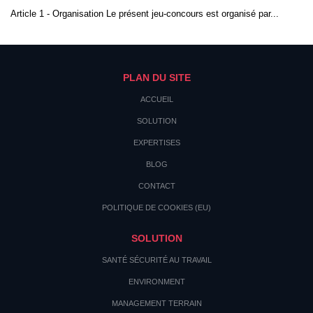
Article 1 - Organisation Le présent jeu-concours est organisé par...
PLAN DU SITE
ACCUEIL
SOLUTION
EXPERTISES
BLOG
CONTACT
POLITIQUE DE COOKIES (EU)
SOLUTION
SANTÉ SÉCURITÉ AU TRAVAIL
ENVIRONMENT
MANAGEMENT TERRAIN