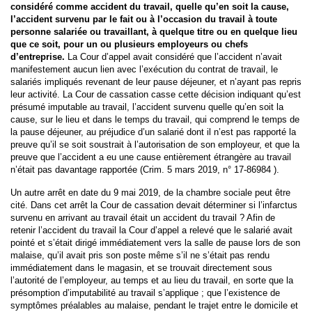
considéré comme accident du travail, quelle qu’en soit la cause,
l’accident survenu par le fait ou à l’occasion du travail à toute
personne salariée ou travaillant, à quelque titre ou en quelque lieu
que ce soit, pour un ou plusieurs employeurs ou chefs
d’entreprise.
La Cour d’appel avait considéré que l’accident n’avait
manifestement aucun lien avec l’exécution du contrat de travail, le
salariés impliqués revenant de leur pause déjeuner, et n’ayant pas repris
leur activité. La Cour de cassation casse cette décision indiquant qu’est
présumé imputable au travail, l’accident survenu quelle qu’en soit la
cause, sur le lieu et dans le temps du travail, qui comprend le temps de
la pause déjeuner, au préjudice d’un salarié dont il n’est pas rapporté la
preuve qu’il se soit soustrait à l’autorisation de son employeur, et que la
preuve que l’accident a eu une cause entièrement étrangère au travail
n’était pas davantage rapportée (Crim. 5 mars 2019, n° 17-86984 ).
Un autre arrêt en date du 9 mai 2019, de la chambre sociale peut être
cité. Dans cet arrêt la Cour de cassation devait déterminer si l’infarctus
survenu en arrivant au travail était un accident du travail ? Afin de
retenir l’accident du travail la Cour d’appel a relevé que le salarié avait
pointé et s’était dirigé immédiatement vers la salle de pause lors de son
malaise, qu’il avait pris son poste même s’il ne s’était pas rendu
immédiatement dans le magasin, et se trouvait directement sous
l’autorité de l’employeur, au temps et au lieu du travail, en sorte que la
présomption d’imputabilité au travail s’applique ; que l’existence de
symptômes préalables au malaise, pendant le trajet entre le domicile et