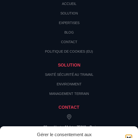
ACCUEIL
SOLUTION
EXPERTISES
BLOG
CONTACT
POLITIQUE DE COOKIES (EU)
SOLUTION
SANTÉ SÉCURITÉ AU TRAVAIL
ENVIRONMENT
MANAGEMENT TERRAIN
CONTACT
20 rue Hector Malot – 75012 – Paris
Gérer le consentement aux