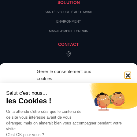
SOLUTION
SANTÉ SÉCURITÉ AU TRAVAIL
ENVIRONMENT
MANAGEMENT TERRAIN
CONTACT
20 rue Hector Malot – 75012 – Paris
Gérer le consentement aux
cookies
Pour offrir les meilleures expériences, nous utilisons des technologies
telles que les cookies pour stocker et/ou accéder aux informations des
appareils. Le fait de consentir à ces technologies nous permettra de traiter
des données telles que le comportement de navigation ou les ID uniques
sur ce site. Le fait de ne pas consentir ou de retirer son consentement peut
avoir un effet négatif sur certaines caractéristiques et fonctions.
Accepter