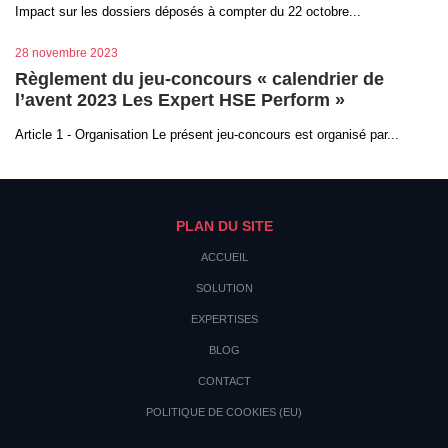
Impact sur les dossiers déposés à compter du 22 octobre...
28 novembre 2023
Règlement du jeu-concours « calendrier de
l’avent 2023 Les Expert HSE Perform »
Article 1 - Organisation Le présent jeu-concours est organisé par...
PLAN DU SITE
ACCUEIL
SOLUTION
EXPERTISES
BLOG
CONTACT
POLITIQUE DE COOKIES (EU)