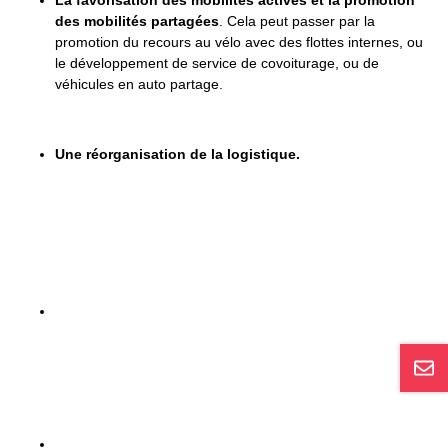
des mobilités partagées
. Cela peut passer par la
promotion du recours au vélo avec des flottes internes, ou
le développement de service de covoiturage, ou de
véhicules en auto partage.
Une réorganisation de la logistique.
PAROLE DE CONSULTANT :
J’ai eu l’occasion de réaliser des Plans De Mobilité auprès des
différents clients Kisio Consulting. Il y a trois enjeux récurrents autour
de ce projet :
Connaitre
: le lancement du projet PDM permet de mieux
comprendre les attentes des salariés présents sur le site, il
permet aussi d’avoir une première approche sur
l’évaluation du temps de trajet moyen.
Sensibiliser
: le projet PDM intègre et s’appuie