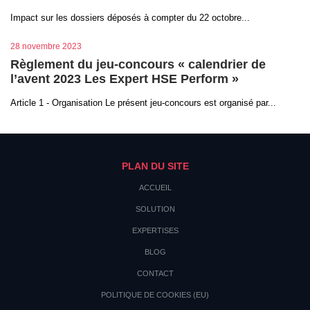
Impact sur les dossiers déposés à compter du 22 octobre...
28 novembre 2023
Règlement du jeu-concours « calendrier de
l’avent 2023 Les Expert HSE Perform »
Article 1 - Organisation Le présent jeu-concours est organisé par...
PLAN DU SITE
ACCUEIL
SOLUTION
EXPERTISES
BLOG
CONTACT
POLITIQUE DE COOKIES (EU)