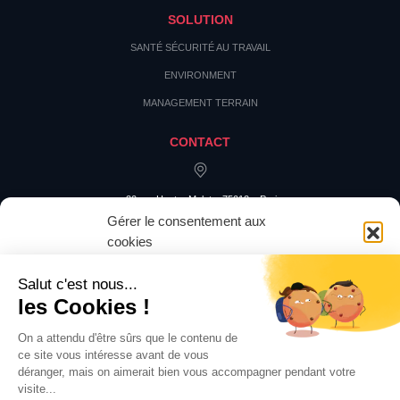
SOLUTION
SANTÉ SÉCURITÉ AU TRAVAIL
ENVIRONMENT
MANAGEMENT TERRAIN
CONTACT
20 rue Hector Malot – 75012 – Paris
Gérer le consentement aux
cookies
Pour offrir les meilleures expériences, nous utilisons des technologies
telles que les cookies pour stocker et/ou accéder aux informations des
appareils. Le fait de consentir à ces technologies nous permettra de traiter
des données telles que le comportement de navigation ou les ID uniques
sur ce site. Le fait de ne pas consentir ou de retirer son consentement peut
avoir un effet négatif sur certaines caractéristiques et fonctions.