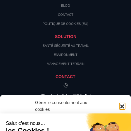
BLOG
CONTACT
POLITIQUE DE COOKIES (EU)
SOLUTION
SANTÉ SÉCURITÉ AU TRAVAIL
ENVIRONMENT
MANAGEMENT TERRAIN
CONTACT
20 rue Hector Malot – 75012 – Paris
Gérer le consentement aux
cookies
Pour offrir les meilleures expériences, nous utilisons des technologies
telles que les cookies pour stocker et/ou accéder aux informations des