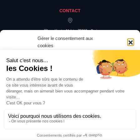
CONTACT
20 rue Hector Malot – 75012 – Paris
Gérer le consentement aux
cookies
Pour offrir les meilleures expériences, nous utilisons des technologies
telles que les cookies pour stocker et/ou accéder aux informations des
appareils. Le fait de consentir à ces technologies nous permettra de traiter
des données telles que le comportement de navigation ou les ID uniques
sur ce site. Le fait de ne pas consentir ou de retirer son consentement peut
avoir un effet négatif sur certaines caractéristiques et fonctions.
Accepter
Refuser
Gérer les préférences