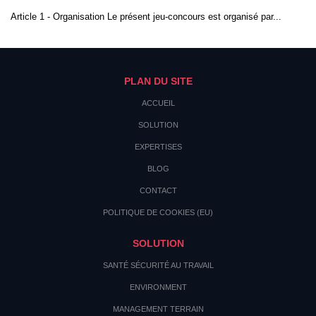
Article 1 - Organisation Le présent jeu-concours est organisé par...
PLAN DU SITE
ACCUEIL
SOLUTION
EXPERTISES
BLOG
CONTACT
POLITIQUE DE COOKIES (EU)
SOLUTION
SANTÉ SÉCURITÉ AU TRAVAIL
ENVIRONMENT
MANAGEMENT TERRAIN