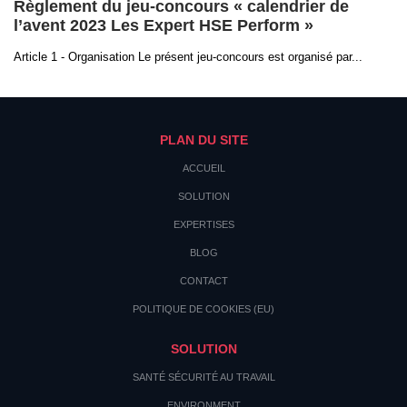
Règlement du jeu-concours « calendrier de
l’avent 2023 Les Expert HSE Perform »
Article 1 - Organisation Le présent jeu-concours est organisé par...
PLAN DU SITE
ACCUEIL
SOLUTION
EXPERTISES
BLOG
CONTACT
POLITIQUE DE COOKIES (EU)
SOLUTION
SANTÉ SÉCURITÉ AU TRAVAIL
ENVIRONMENT