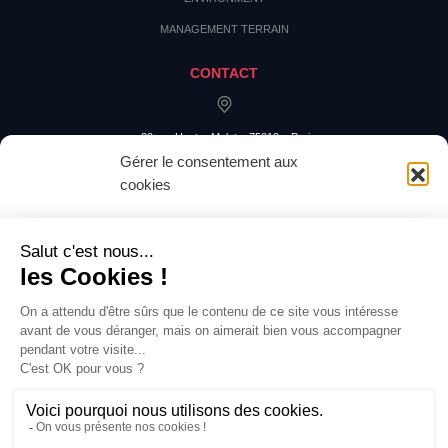
MANAGEMENT TERRAIN
CONTACT
20 rue Hector Malot – 75012 – Paris
Gérer le consentement aux
cookies
Pour offrir les meilleures expériences, nous utilisons des technologies
telles que les cookies pour stocker et/ou accéder aux informations des
appareils. Le fait de consentir à ces technologies nous permettra de traiter
des données telles que le comportement de navigation ou les ID uniques
sur ce site. Le fait de ne pas consentir ou de retirer son consentement peut
avoir un effet négatif sur certaines caractéristiques et fonctions.
Accepter
Refuser