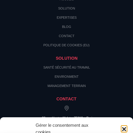
SOLUTION
EXPERTISES
BLOG
CONTACT
POLITIQUE DE COOKIES (EU)
SOLUTION
SANTÉ SÉCURITÉ AU TRAVAIL
ENVIRONMENT
MANAGEMENT TERRAIN
CONTACT
20 rue Hector Malot – 75012 – Paris
Gérer le consentement aux
cookies