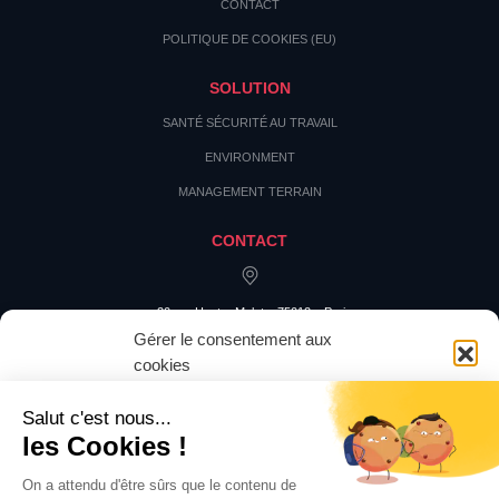
CONTACT
POLITIQUE DE COOKIES (EU)
SOLUTION
SANTÉ SÉCURITÉ AU TRAVAIL
ENVIRONMENT
MANAGEMENT TERRAIN
CONTACT
20 rue Hector Malot – 75012 – Paris
Gérer le consentement aux
cookies
Pour offrir les meilleures expériences, nous utilisons des technologies
telles que les cookies pour stocker et/ou accéder aux informations des
appareils. Le fait de consentir à ces technologies nous permettra de traiter
des données telles que le comportement de navigation ou les ID uniques
sur ce site. Le fait de ne pas consentir ou de retirer son consentement peut