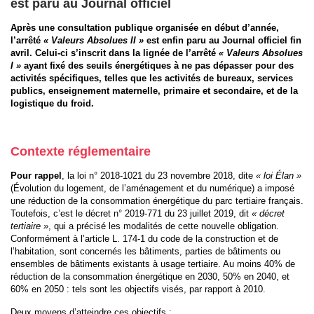
est paru au Journal officiel
Après une consultation publique organisée en début d’année,
l’arrêté
« Valeurs Absolues II »
est enfin paru au Journal officiel fin
avril. Celui-ci s’inscrit dans la lignée de l’arrêté
« Valeurs Absolues
I »
ayant fixé des seuils énergétiques à ne pas dépasser pour des
activités spécifiques, telles que les activités de bureaux, services
publics, enseignement maternelle, primaire et secondaire, et de la
logistique du froid.
Contexte réglementaire
Pour rappel
, la loi n° 2018-1021 du 23 novembre 2018, dite
« loi Élan »
(Évolution du logement, de l’aménagement et du numérique) a imposé
une réduction de la consommation énergétique du parc tertiaire français.
Toutefois, c’est le décret n° 2019-771 du 23 juillet 2019, dit
« décret
tertiaire »
, qui a précisé les modalités de cette nouvelle obligation.
Conformément à l’article L. 174-1 du code de la construction et de
l’habitation, sont concernés les bâtiments, parties de bâtiments ou
ensembles de bâtiments existants à usage tertiaire. Au moins 40% de
réduction de la consommation énergétique en 2030, 50% en 2040, et
60% en 2050 : tels sont les objectifs visés, par rapport à 2010.
Deux moyens d’atteindre ces objectifs :