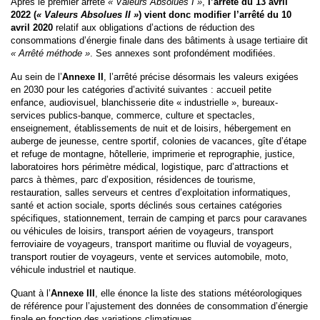
Après le premier arrêté
« Valeurs Absolues I »
,
l’arrêté du 13 avril
2022 (
« Valeurs Absolues II »
) vient donc modifier l’arrêté du 10
avril 2020
relatif aux obligations d’actions de réduction des
consommations d’énergie finale dans des bâtiments à usage tertiaire dit
« Arrêté méthode »
. Ses annexes sont profondément modifiées.
Au sein de l’
Annexe II
, l’arrêté précise désormais les valeurs exigées
en 2030 pour les catégories d’activité suivantes : accueil petite
enfance, audiovisuel, blanchisserie dite « industrielle », bureaux-
services publics-banque, commerce, culture et spectacles,
enseignement, établissements de nuit et de loisirs, hébergement en
auberge de jeunesse, centre sportif, colonies de vacances, gîte d’étape
et refuge de montagne, hôtellerie, imprimerie et reprographie, justice,
laboratoires hors périmètre médical, logistique, parc d’attractions et
parcs à thèmes, parc d’exposition, résidences de tourisme,
restauration, salles serveurs et centres d’exploitation informatiques,
santé et action sociale, sports déclinés sous certaines catégories
spécifiques, stationnement, terrain de camping et parcs pour caravanes
ou véhicules de loisirs, transport aérien de voyageurs, transport
ferroviaire de voyageurs, transport maritime ou fluvial de voyageurs,
transport routier de voyageurs, vente et services automobile, moto,
véhicule industriel et nautique.
Quant à l’
Annexe III
, elle énonce la liste des stations météorologiques
de référence pour l’ajustement des données de consommation d’énergie
finale en fonction des variations climatiques.