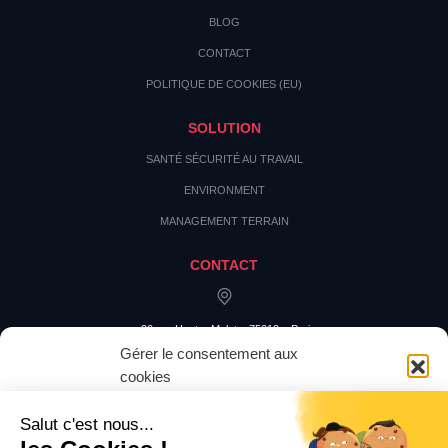
BLOG
CONTACT
POLITIQUE DE COOKIES (EU)
SOLUTION
SANTÉ SÉCURITÉ AU TRAVAIL
ENVIRONMENT
MANAGEMENT TERRAIN
CONTACT
20 rue Hector Malot – 75012 – Paris
Gérer le consentement aux
cookies
Pour offrir les meilleures expériences, nous utilisons des technologies
telles que les cookies pour stocker et/ou accéder aux informations des