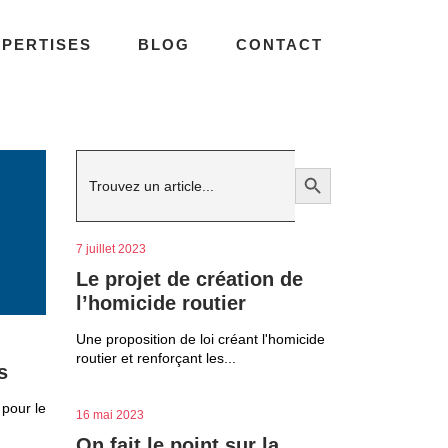
XPERTISES
BLOG
CONTACT
Search
Search Button
for:
7 juillet 2023
Le projet de création de
l’homicide routier
Une proposition de loi créant l'homicide
routier et renforçant les...
s
 pour le
16 mai 2023
On fait le point sur la