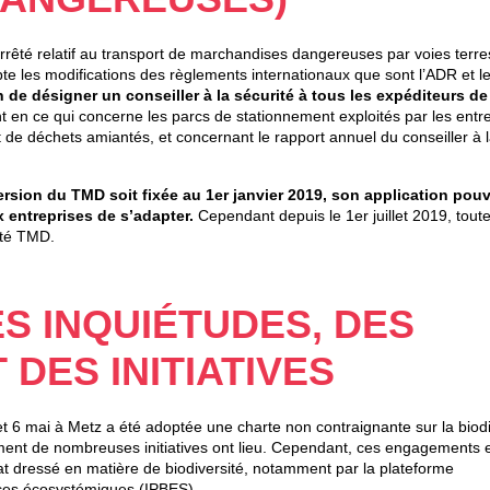
rrêté relatif au transport de marchandises dangereuses par voies terre
e les modifications des règlements internationaux que sont l’ADR et l
n de désigner un conseiller à la sécurité à tous les expéditeurs de
ent en ce qui concerne les parcs de stationnement exploités par les entr
t de déchets amiantés, et concernant le rapport annuel du conseiller à 
ersion du TMD soit fixée au 1er janvier 2019, son application pouv
x entreprises de s’adapter.
Cependant depuis le 1er juillet 2019, toute
êté TMD.
ES INQUIÉTUDES, DES
DES INITIATIVES
et 6 mai à Metz a été adoptée une charte non contraignante sur la biodi
ement de nombreuses initiatives ont lieu. Cependant, ces engagements 
tat dressé en matière de biodiversité, notamment par la plateforme
vices écosystémiques (IPBES).