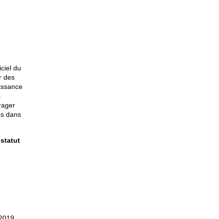
ciel du
r des
oissance
s
rager
ps dans
 statut
 2019.