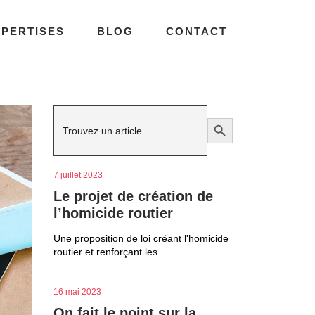
XPERTISES
BLOG
CONTACT
Search
Search Button
for:
7 juillet 2023
Le projet de création de
l’homicide routier
Une proposition de loi créant l'homicide
routier et renforçant les...
16 mai 2023
On fait le point sur la