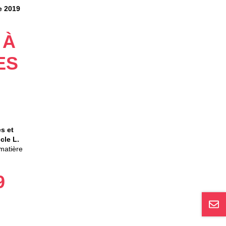
 2019
 À
ES
s et
cle L.
 matière
9