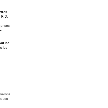
stres
e RID.
eprises
la
ait ne
s les
versité
et ces