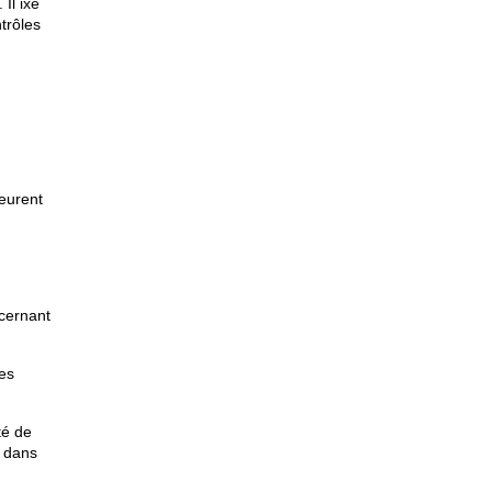
Il ixe
trôles
meurent
ncernant
des
té de
s dans