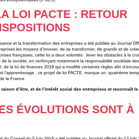
A LOI PACTE : RETOUR
ISPOSITIONS
sance et la transformation des entreprises a été publiée au Journal Offi
reprises les moyens d’innover, de se transformer, de grandir et de crée
rises françaises, cette loi a deux volontés : lever les obstacles à la cr
e de la société, en renforçant notamment la responsabilité sociétale de
, de la loi de finances 2018 qui a modifié certaines règles afin d’encou
ion et l’apprentissage ; ce projet de loi PACTE marque un quatrième tem
de la France.
ison d’être, et de l’intérêt social des entreprises et reconnaît le
ES ÉVOLUTIONS SONT À
du Conseil du 5 juin 2019 a été publiée au Journal officiel du 12 juin